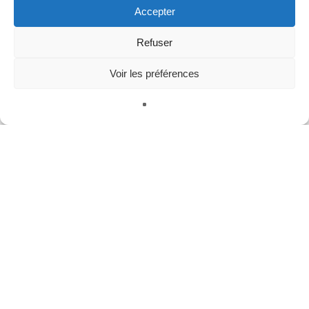
Accepter
Refuser
Méta
Se connecter
Voir les préférences
Publications
Français
Commentaires
WordPress.org