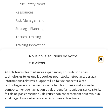
Public Safety News
Ressources
Risk Management
Strategic Planning
Tactical Training
Training Innovation
Training Technology
Nous nous soucions de votre
Non classé
vie privée
Virtual Reality Solutions
Afin de fournir les meilleures expériences, nous utilisons des
technologies telles que les cookies pour stocker et/ou accéder aux
Formation militaire à la RV
informations relatives à l'appareil. Le fait de consentir à ces
technologies nous permettra de traiter des données telles que le
Formation de la police à la RV
comportement de navigation ou des identifiants uniques sur ce site. Le
fait de ne pas consentir ou de retirer son consentement peut avoir un
VR Technology
effet négatif sur certaines caractéristiques et fonctions.
formation vr