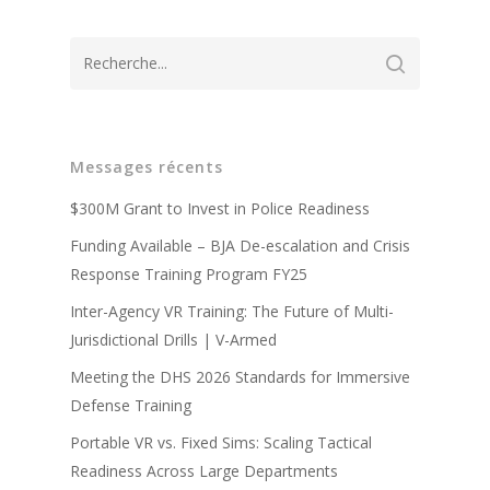
Messages récents
A propos de
$300M Grant to Invest in Police Readiness
Technologie
Partenaires
Funding Available – BJA De-escalation and Crisis
Response Training Program FY25
Presse
Police
Système d'entraîneme
Inter-Agency VR Training: The Future of Multi-
virtuel V-Armed
Mises à jour
Militaire
Avantages de la forma
Jurisdictional Drills | V-Armed
Système portable V-A
policière
Démonstration
Meeting the DHS 2026 Standards for Immersive
Contact
Avantages de la forma
Conception sur mesur
Defense Training
Vidéos de formation po
militaire
Portable VR vs. Fixed Sims: Scaling Tactical
Partenaires
Vidéos d'entraînemen
Readiness Across Large Departments
militaire