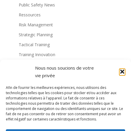
Public Safety News
Ressources
Risk Management
Strategic Planning
Tactical Training
Training Innovation
Training Technology
Nous nous soucions de votre
Non classé
vie privée
Virtual Reality Solutions
Afin de fournir les meilleures expériences, nous utilisons des
technologies telles que les cookies pour stocker et/ou accéder aux
Formation militaire à la RV
informations relatives à l'appareil. Le fait de consentir à ces
technologies nous permettra de traiter des données telles que le
Formation de la police à la RV
comportement de navigation ou des identifiants uniques sur ce site. Le
fait de ne pas consentir ou de retirer son consentement peut avoir un
VR Technology
effet négatif sur certaines caractéristiques et fonctions.
formation vr