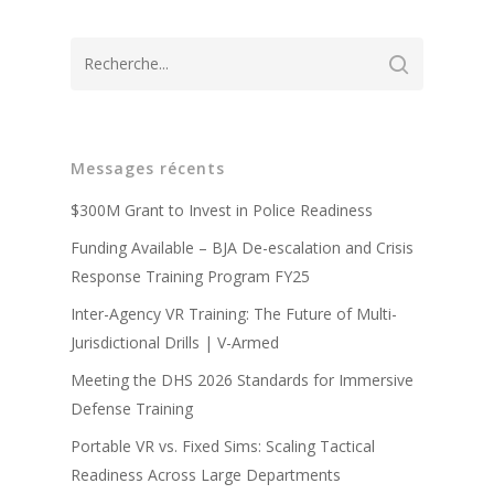
Messages récents
A propos de
$300M Grant to Invest in Police Readiness
Technologie
Partenaires
Funding Available – BJA De-escalation and Crisis
Response Training Program FY25
Presse
Police
Système d'entraîneme
Inter-Agency VR Training: The Future of Multi-
virtuel V-Armed
Mises à jour
Militaire
Avantages de la forma
Jurisdictional Drills | V-Armed
Système portable V-A
policière
Démonstration
Meeting the DHS 2026 Standards for Immersive
Contact
Avantages de la forma
Conception sur mesur
Defense Training
Vidéos de formation po
militaire
Portable VR vs. Fixed Sims: Scaling Tactical
Partenaires
Vidéos d'entraînemen
Readiness Across Large Departments
militaire