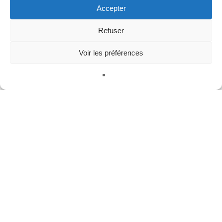
Accepter
Refuser
Méta
Se connecter
Voir les préférences
Publications
Français
Commentaires
WordPress.org