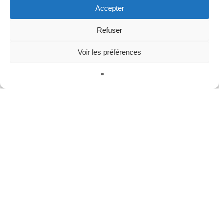
Accepter
Refuser
Méta
Se connecter
Voir les préférences
Publications
Français
Commentaires
WordPress.org