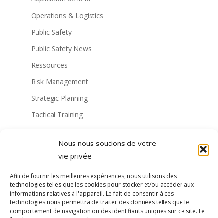
Operations & Logistics
Public Safety
Public Safety News
Ressources
Risk Management
Strategic Planning
Tactical Training
Training Innovation
Nous nous soucions de votre
Training Technology
vie privée
Non classé
Afin de fournir les meilleures expériences, nous utilisons des
Virtual Reality Solutions
technologies telles que les cookies pour stocker et/ou accéder aux
informations relatives à l'appareil. Le fait de consentir à ces
Formation militaire à la RV
technologies nous permettra de traiter des données telles que le
comportement de navigation ou des identifiants uniques sur ce site. Le
Formation de la police à la RV