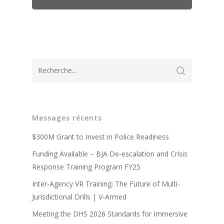
A propos de
Messages récents
Technologie
Partenaires
$300M Grant to Invest in Police Readiness
Presse
Police
Système d'entraîneme
Funding Available – BJA De-escalation and Crisis
virtuel V-Armed
Mises à jour
Response Training Program FY25
Militaire
Avantages de la forma
Système portable V-A
policière
Inter-Agency VR Training: The Future of Multi-
Démonstration
Contact
Avantages de la forma
Jurisdictional Drills | V-Armed
Conception sur mesur
Vidéos de formation po
militaire
Meeting the DHS 2026 Standards for Immersive
Partenaires