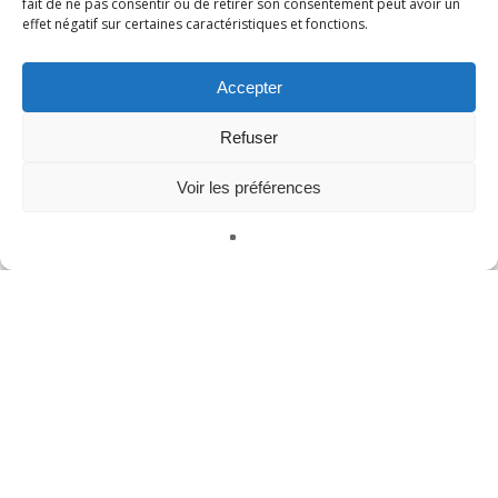
fait de ne pas consentir ou de retirer son consentement peut avoir un
effet négatif sur certaines caractéristiques et fonctions.
VR Technology
formation vr
Accepter
Refuser
Méta
Voir les préférences
Se connecter
Publications
Français
Commentaires
WordPress.org