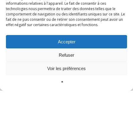
Virtual Reality Solutions
informations relatives à l'appareil. Le fait de consentir à ces
technologies nous permettra de traiter des données telles que le
Formation militaire à la RV
comportement de navigation ou des identifiants uniques sur ce site. Le
fait de ne pas consentir ou de retirer son consentement peut avoir un
Formation de la police à la RV
effet négatif sur certaines caractéristiques et fonctions.
VR Technology
Accepter
formation vr
Refuser
Méta
Voir les préférences
Se connecter
Français
Publications
Commentaires
WordPress.org