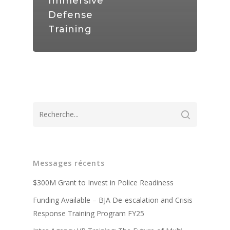
Immersive
Defense
Training
A propos de
Technologie
Partenaires
Messages récents
Presse
Police
Système d'entraîneme
virtuel V-Armed
$300M Grant to Invest in Police Readiness
Mises à jour
Militaire
Avantages de la forma
Funding Available – BJA De-escalation and Crisis
Système portable V-A
policière
Démonstration
Contact
Avantages de la forma
Response Training Program FY25
Conception sur mesur
Vidéos de formation po
militaire