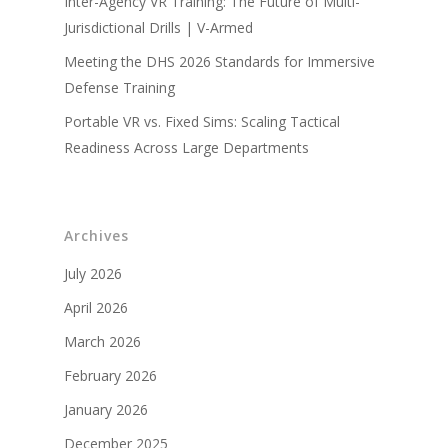
Inter-Agency VR Training: The Future of Multi-
Partenaires
Jurisdictional Drills | V-Armed
Vidéos d'entraînemen
militaire
Meeting the DHS 2026 Standards for Immersive
Defense Training
Partenaires militaires
Portable VR vs. Fixed Sims: Scaling Tactical
Readiness Across Large Departments
Archives
July 2026
April 2026
March 2026
February 2026
January 2026
December 2025