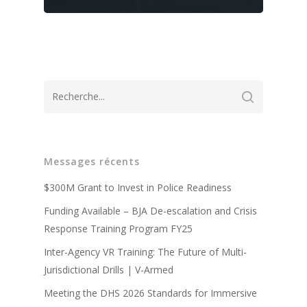
A propos de
Messages récents
Technologie
Partenaires
$300M Grant to Invest in Police Readiness
Presse
Police
Système d'entraîneme
Funding Available – BJA De-escalation and Crisis
virtuel V-Armed
Mises à jour
Response Training Program FY25
Militaire
Avantages de la forma
Système portable V-A
policière
Inter-Agency VR Training: The Future of Multi-
Démonstration
Contact
Avantages de la forma
Jurisdictional Drills | V-Armed
Conception sur mesur
Vidéos de formation po
militaire
Meeting the DHS 2026 Standards for Immersive
Partenaires