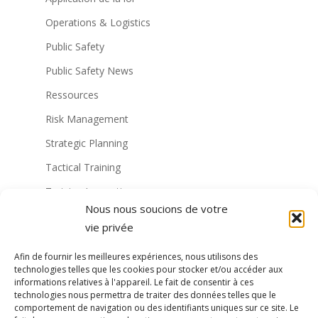
Operations & Logistics
Public Safety
Public Safety News
Ressources
Risk Management
Strategic Planning
Tactical Training
Training Innovation
Nous nous soucions de votre
Training Technology
vie privée
Non classé
Afin de fournir les meilleures expériences, nous utilisons des
Virtual Reality Solutions
technologies telles que les cookies pour stocker et/ou accéder aux
informations relatives à l'appareil. Le fait de consentir à ces
Formation militaire à la RV
technologies nous permettra de traiter des données telles que le
comportement de navigation ou des identifiants uniques sur ce site. Le
Formation de la police à la RV