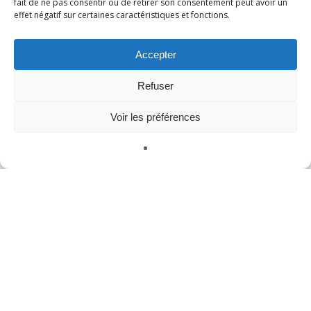
fait de ne pas consentir ou de retirer son consentement peut avoir un
effet négatif sur certaines caractéristiques et fonctions.
VR Technology
formation vr
Accepter
Refuser
Méta
Voir les préférences
Se connecter
Publications
Français
Commentaires
WordPress.org