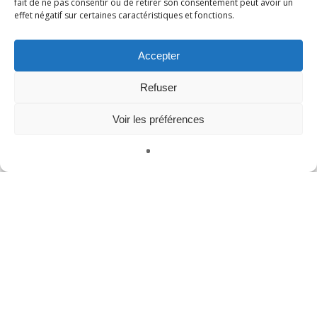
fait de ne pas consentir ou de retirer son consentement peut avoir un
effet négatif sur certaines caractéristiques et fonctions.
VR Technology
formation vr
Accepter
Refuser
Méta
Voir les préférences
Se connecter
Publications
Français
Commentaires
WordPress.org