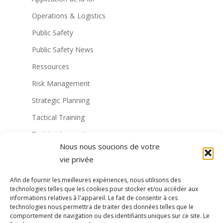
Operations & Logistics
Public Safety
Public Safety News
Ressources
Risk Management
Strategic Planning
Tactical Training
Training Innovation
Nous nous soucions de votre
Training Technology
vie privée
Non classé
Afin de fournir les meilleures expériences, nous utilisons des
Virtual Reality Solutions
technologies telles que les cookies pour stocker et/ou accéder aux
informations relatives à l'appareil. Le fait de consentir à ces
Formation militaire à la RV
technologies nous permettra de traiter des données telles que le
comportement de navigation ou des identifiants uniques sur ce site. Le
Formation de la police à la RV