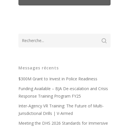
A propos de
Messages récents
Technologie
Partenaires
$300M Grant to Invest in Police Readiness
Presse
Police
Système d'entraîneme
Funding Available – BJA De-escalation and Crisis
virtuel V-Armed
Mises à jour
Response Training Program FY25
Militaire
Avantages de la forma
Système portable V-A
policière
Inter-Agency VR Training: The Future of Multi-
Démonstration
Contact
Avantages de la forma
Jurisdictional Drills | V-Armed
Conception sur mesur
Vidéos de formation po
militaire
Meeting the DHS 2026 Standards for Immersive
Partenaires